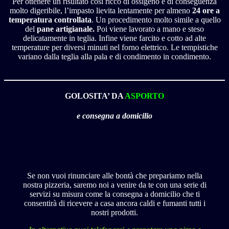
Per ottenere un risultato così ricco di ossigeno e di conseguenza
molto digeribile, l’impasto lievita lentamente per almeno
24 ore a
temperatura controllata
. Un procedimento molto simile a quello
del
pane artigianale.
Poi viene lavorato a mano e steso
delicatamente in teglia. Infine viene farcito e cotto ad alte
temperature per diversi minuti nel forno elettrico. Le tempistiche
variano dalla teglia alla pala e di condimento in condimento.
GOLOSITA’ DA
ASPORTO
e consegna a domicilio
Se non vuoi rinunciare alle bontà che prepariamo nella
nostra pizzeria, saremo noi a venire da te con una serie di
servizi su misura come la consegna a domicilio che ti
consentirà di ricevere a casa ancora caldi e fumanti tutti i
nostri prodotti.