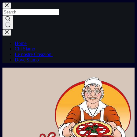
Skip
to
content
No
results
Home
Chi Siamo
Le nostre Creazioni
Dove Siamo